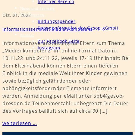
Interner Bereich
News und Termine
Unterstützen
Okt. 21, 2022
Bildungsspender
Spendenformular der Gesop gGmbH
Informationsseminar: Medienkompetenz
Kontakt
Zur Facebook Seite
Informationsveranstaltung für Eltern zum Thema
Instagram
„Medienkompetenz“ im online-Format Datum:
10.11.22 und 24.11.22, jeweils 17-19 Uhr Inhalt: Bei
dem Elternabend können Eltern einen tieferen
Einblick in die mediale Welt ihrer Kinder gewinnen
sowie bezüglich gefährdender oder
abhängigkeitsfördernder Elemente informiert
werden. Anmeldung per eMail unter sbb@gesop-
dresden.de Teilnehmerzahl: unbegrenzt Die Dauer
des Vortrages beläuft sich auf circa 90 […]
weiterlesen ...