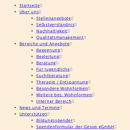
Startseite
Über uns
Stellenangebote
Selbstverständnis
Nachhaltigkeit
Qualitätsmanagement
Bereiche und Angebote
Begegnung
Begleitung
Beratung
Für Jugendliche
Suchtberatung
Therapie / Entspannung
Besondere Wohnformen
Weitere bes. Wohnformen
Interner Bereich
News und Termine
Unterstützen
Bildungsspender
Spendenformular der Gesop gGmbH