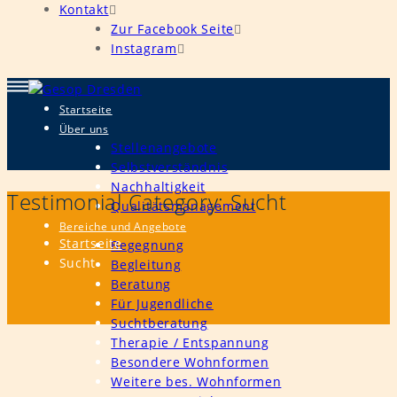
Kontakt
Zur Facebook Seite
Instagram
Startseite
Über uns
Stellenangebote
Selbstverständnis
Nachhaltigkeit
Testimonial Category:
Sucht
Qualitätsmanagement
Bereiche und Angebote
Startseite
Begegnung
Sucht
Begleitung
Beratung
Für Jugendliche
Suchtberatung
Therapie / Entspannung
Besondere Wohnformen
Weitere bes. Wohnformen