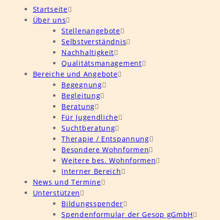
Startseite
Über uns
Stellenangebote
Selbstverständnis
Nachhaltigkeit
Qualitätsmanagement
Bereiche und Angebote
Begegnung
Begleitung
Beratung
Für Jugendliche
Suchtberatung
Therapie / Entspannung
Besondere Wohnformen
Weitere bes. Wohnformen
Interner Bereich
News und Termine
Unterstützen
Bildungsspender
Spendenformular der Gesop gGmbH