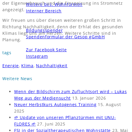
der Eigenverbrauch und die Einspeisung ins Stromnetz
Weitere bes. Wohnformen
angezeigt.
Interner Bereich
News und Termine
Wir freuen uns über diesen weiteren großen Schritt in
Unterstützen
Richtung Nachhaltigkeit, denn der Erhlat des gesunden
Bildungsspender
Klimas liegt uns am Herzen. Weitere Schritte sind in
Spendenformular der Gesop gGmbH
Planung.
Kontakt
Zur Facebook Seite
tags
Instagram
Energie
,
Klima
,
Nachhaltigkeit
Weitere News
Wenn der Bildschirm zum Zufluchtsort wird – Lukas
Weg aus der Mediensucht
13. Januar 2026
Neuer Herbstkurs Autogenes Training
15. August
2025
🌱 Update von unseren Pflanztürmen mit UNU-
FLORES 🌱
27. Juni 2025
FSJ in der Sozialtherapeutischen Wohnstätte
23. Mai