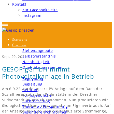
Kontakt
Zur Facebook Seite
Instagram
Startseite
Über uns
Stellenangebote
Selbstverständnis
Sep. 29, 2022
Nachhaltigkeit
GESOP gGmbH nimmt
Qualitätsmanagement
Bereiche und Angebote
Photovoltaikanlage in Betrieb
Begegnung
Begleitung
Am 6.9.22 wurde unsere PV-Anlage auf dem Dach der
Beratung
Sozialtherapeutischen Wohnstätte in der Dresdner
Für Jugendliche
Südvorstadt in Betrieb genommen. Nun produzieren wir
Suchtberatung
ökologischen Strom, vorwiegend zum Eigenverbrauch. Auf
Therapie / Entspannung
der Anzeige im Foyer wird die produzierte Strommenge,
Besondere Wohnformen