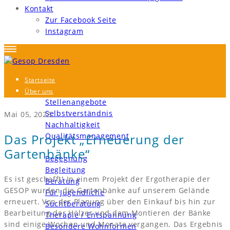
Kontakt
Zur Facebook Seite
Instagram
Startseite
Über uns
Stellenangebote
Selbstverständnis
Mai 05, 2023
Nachhaltigkeit
Das Projekt „Erneuerung der
Qualitätsmanagement
Bereiche und Angebote
Gartenbänke“
Begegnung
Begleitung
Es ist geschafft! In einem Projekt der Ergotherapie der
Beratung
GESOP wurden die Gartenbänke auf unserem Gelände
Für Jugendliche
erneuert. Von der Planung über den Einkauf bis hin zur
Suchtberatung
Bearbeitung der Hölzer und dem Montieren der Bänke
Therapie / Entspannung
sind einige Wochen und Monate vergangen. Das Ergebnis
Besondere Wohnformen