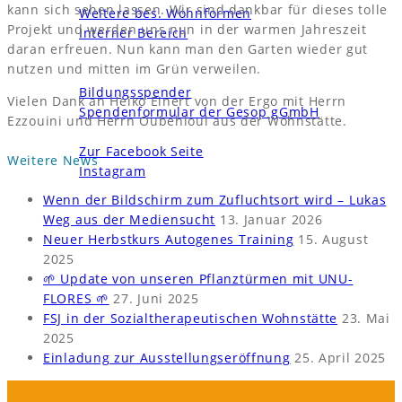
kann sich sehen lassen. Wir sind dankbar für dieses tolle
Weitere bes. Wohnformen
Projekt und werden uns nun in der warmen Jahreszeit
Interner Bereich
daran erfreuen. Nun kann man den Garten wieder gut
News und Termine
nutzen und mitten im Grün verweilen.
Unterstützen
Bildungsspender
Vielen Dank an Heiko Einert von der Ergo mit Herrn
Spendenformular der Gesop gGmbH
Ezzouini und Herrn Oubehloul aus der Wohnstätte.
Kontakt
Zur Facebook Seite
Weitere News
Instagram
Wenn der Bildschirm zum Zufluchtsort wird – Lukas
Weg aus der Mediensucht
13. Januar 2026
Neuer Herbstkurs Autogenes Training
15. August
2025
🌱 Update von unseren Pflanztürmen mit UNU-
FLORES 🌱
27. Juni 2025
FSJ in der Sozialtherapeutischen Wohnstätte
23. Mai
2025
Einladung zur Ausstellungseröffnung
25. April 2025