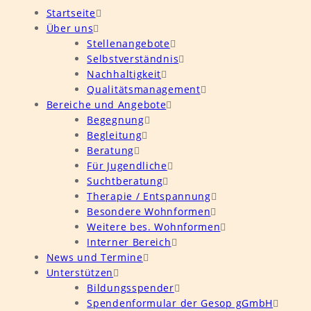
Startseite
Über uns
Stellenangebote
Selbstverständnis
Nachhaltigkeit
Qualitätsmanagement
Bereiche und Angebote
Begegnung
Begleitung
Beratung
Für Jugendliche
Suchtberatung
Therapie / Entspannung
Besondere Wohnformen
Weitere bes. Wohnformen
Interner Bereich
News und Termine
Unterstützen
Bildungsspender
Spendenformular der Gesop gGmbH