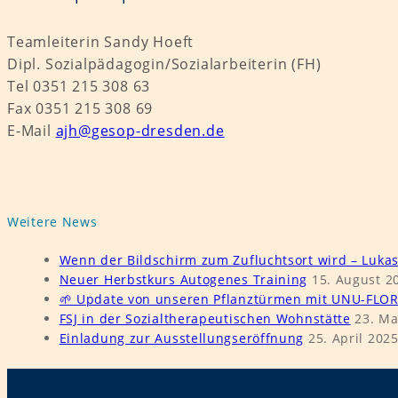
Teamleiterin Sandy Hoeft
Dipl. Sozialpädagogin/Sozialarbeiterin (FH)
Tel 0351 215 308 63
Fax 0351 215 308 69
E-Mail
ajh@gesop-dresden.de
Weitere News
Wenn der Bildschirm zum Zufluchtsort wird – Luka
Neuer Herbstkurs Autogenes Training
15. August 2
🌱 Update von unseren Pflanztürmen mit UNU-FLOR
FSJ in der Sozialtherapeutischen Wohnstätte
23. Ma
Einladung zur Ausstellungseröffnung
25. April 202