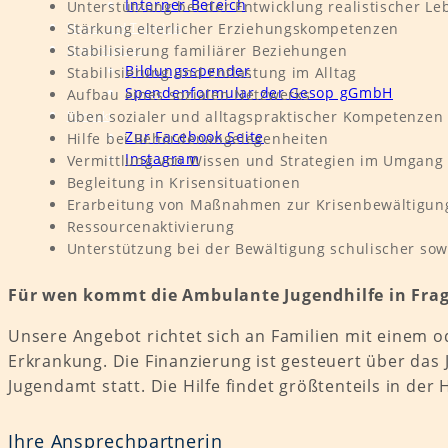
Interner Bereich
Unterstützung bei der Entwicklung realistischer L
News und Termine
Stärkung elterlicher Erziehungskompetenzen
Unterstützen
Stabilisierung familiärer Beziehungen
Bildungsspender
Stabilisierung und Entlastung im Alltag
Spendenformular der Gesop gGmbH
Aufbau eines sozialen Netzwerks
Kontakt
üben sozialer und alltagspraktischer Kompetenzen
Zur Facebook Seite
Hilfe bei Behördenangelegenheiten
Instagram
Vermittlung von Wissen und Strategien im Umgang
Begleitung in Krisensituationen
Erarbeitung von Maßnahmen zur Krisenbewältigun
Ressourcenaktivierung
Unterstützung bei der Bewältigung schulischer sow
Für wen kommt die Ambulante Jugendhilfe in Fra
Unsere Angebot richtet sich an Familien mit einem 
Erkrankung. Die Finanzierung ist gesteuert über das
Jugendamt statt. Die Hilfe findet größtenteils in der
Ihre Ansprechpartnerin