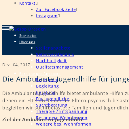
Kontakt
Zur Facebook Seite
Instagram
Startseite
Über uns
Stellenangebote
Selbstverständnis
Nachhaltigkeit
Dez. 04, 2017
Qualitätsmanagement
Bereiche und Angebote
Die Ambulante Jugendhilfe für junge
Begegnung
Begleitung
Beratung
Die Ambulante Jugendhilfe bietet ambulante Hilfen zu
Für Jugendliche
denen ein Elternteil oder die Eltern psychisch belas
Suchtberatung
begleiten wir suchtbelastete Familien und Jugendlich
Therapie / Entspannung
Besondere Wohnformen
Ziel der Ambulanten Jugendhilfe
Weitere bes. Wohnformen