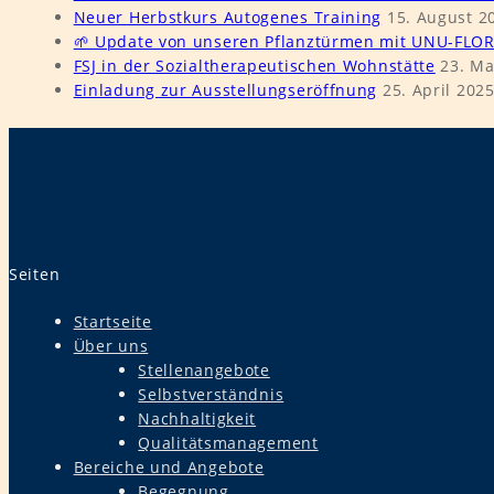
Neuer Herbstkurs Autogenes Training
15. August 2
🌱 Update von unseren Pflanztürmen mit UNU-FLOR
FSJ in der Sozialtherapeutischen Wohnstätte
23. Ma
Einladung zur Ausstellungseröffnung
25. April 202
Seiten
Startseite
Über uns
Stellenangebote
Selbstverständnis
Nachhaltigkeit
Qualitätsmanagement
Bereiche und Angebote
Begegnung