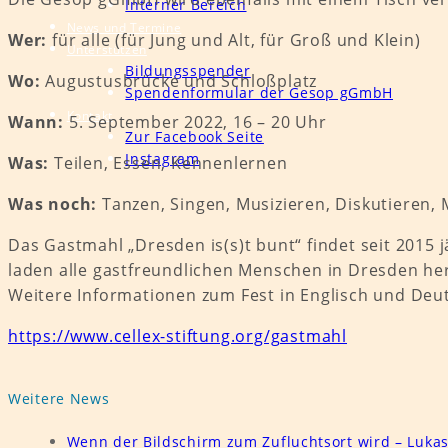
Interner Bereich
News und Termine
Wer:
für alle (für Jung und Alt, für Groß und Klein)
Unterstützen
Bildungsspender
Wo:
Augustusbrücke und Schloßplatz
Spendenformular der Gesop gGmbH
Kontakt
Wann:
5. September 2022, 16 – 20 Uhr
Zur Facebook Seite
Instagram
Was:
Teilen, Essen, Kennenlernen
Was noch:
Tanzen, Singen, Musizieren, Diskutieren
Das Gastmahl „Dresden is(s)t bunt“ findet seit 2015 jä
laden alle gastfreundlichen Menschen in Dresden her
Weitere Informationen zum Fest in Englisch und Deut
https://www.cellex-stiftung.org/gastmahl
Weitere News
Wenn der Bildschirm zum Zufluchtsort wird – Luka