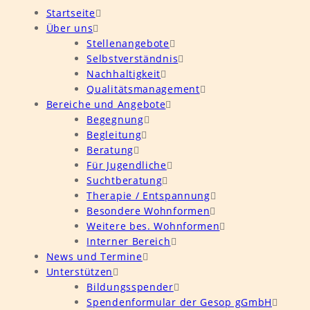
Startseite
Über uns
Stellenangebote
Selbstverständnis
Nachhaltigkeit
Qualitätsmanagement
Bereiche und Angebote
Begegnung
Begleitung
Beratung
Für Jugendliche
Suchtberatung
Therapie / Entspannung
Besondere Wohnformen
Weitere bes. Wohnformen
Interner Bereich
News und Termine
Unterstützen
Bildungsspender
Spendenformular der Gesop gGmbH