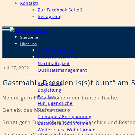
Kontakt
Zur Facebook Seite
Instagram
Startseite
Über uns
Stellenangebote
Selbstverständnis
Nachhaltigkeit
Juli 27, 2022
Qualitätsmanagement
Bereiche und Angebote
Gastmahl „Dresden is(s)t bunt“ am 
Begegnung
Begleitung
Beratung
Nehmt gern Platz an einem der bunten Tische.
Für Jugendliche
Genießt das Miteinander.
Suchtberatung
Therapie / Entspannung
Bringt gern Euer Lieblingsessen, Geschirr und Bestec
Besondere Wohnformen
Weitere bes. Wohnformen
Die Gesop gGmbH wird ebenfalls mit einem Tisch ver