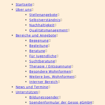
Startseite
Über uns
Stellenangebote
Selbstverständnis
Nachhaltigkeit
Qualitätsmanagement
Bereiche und Angebote
Begegnung
Begleitung
Beratung
Für Jugendliche
Suchtberatung
Therapie / Entspannung
Besondere Wohnformen
Weitere bes. Wohnformen
Interner Bereich
News und Termine
Unterstützen
Bildungsspender
Spendenformular der Gesop gGmbH