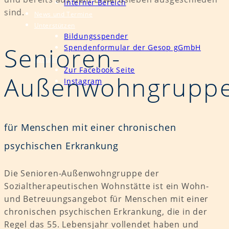
Interner Bereich
sind.
News und Termine
Unterstützen
Bildungsspender
Senioren-
Spendenformular der Gesop gGmbH
Kontakt
Zur Facebook Seite
Außenwohngrupp
Instagram
für Menschen mit einer chronischen
psychischen Erkrankung
Die Senioren-Außenwohngruppe der
Sozialtherapeutischen Wohnstätte ist ein Wohn-
und Betreuungsangebot für Menschen mit einer
chronischen psychischen Erkrankung, die in der
Regel das 55. Lebensjahr vollendet haben und