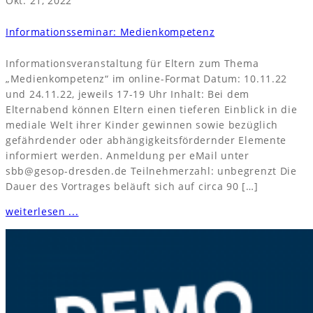
Okt. 21, 2022
Informationsseminar: Medienkompetenz
Informationsveranstaltung für Eltern zum Thema
„Medienkompetenz“ im online-Format Datum: 10.11.22
und 24.11.22, jeweils 17-19 Uhr Inhalt: Bei dem
Elternabend können Eltern einen tieferen Einblick in die
mediale Welt ihrer Kinder gewinnen sowie bezüglich
gefährdender oder abhängigkeitsfördernder Elemente
informiert werden. Anmeldung per eMail unter
sbb@gesop-dresden.de Teilnehmerzahl: unbegrenzt Die
Dauer des Vortrages beläuft sich auf circa 90 […]
weiterlesen ...