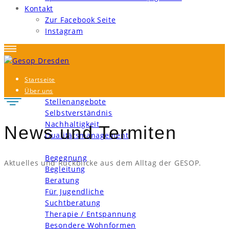
Kontakt
Zur Facebook Seite
Instagram
Startseite
Über uns
Stellenangebote
Selbstverständnis
Nachhaltigkeit
News und Termiten
Qualitätsmanagement
Bereiche und Angebote
Begegnung
Aktuelles und Rückblicke aus dem Alltag der GESOP.
Begleitung
Beratung
Für Jugendliche
Suchtberatung
Therapie / Entspannung
Besondere Wohnformen