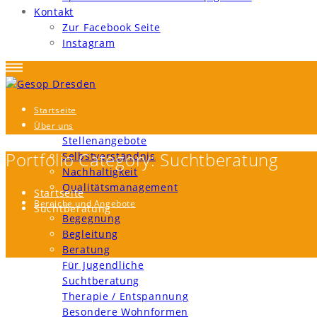
Kontakt
Zur Facebook Seite
Instagram
Startseite
Über uns
Stellenangebote
Portfolio Category:
Suchtberatung
Selbstverständnis
Nachhaltigkeit
Qualitätsmanagement
Startseite
Bereiche und Angebote
Suchtberatung
Begegnung
Begleitung
Beratung
Für Jugendliche
Suchtberatung
Therapie / Entspannung
Besondere Wohnformen