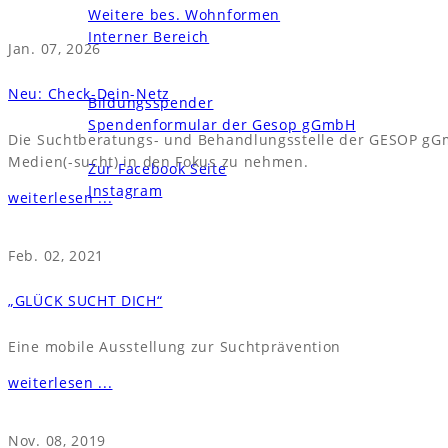
Weitere bes. Wohnformen
Interner Bereich
Jan. 07, 2026
News und Termine
Unterstützen
Neu: Check-Dein-Netz
Bildungsspender
Spendenformular der Gesop gGmbH
Die Suchtberatungs- und Behandlungsstelle der GESOP gGm
Kontakt
Medien(-sucht) in den Fokus zu nehmen.
Zur Facebook Seite
Instagram
weiterlesen ...
Feb. 02, 2021
„GLÜCK SUCHT DICH“
Eine mobile Ausstellung zur Suchtprävention
weiterlesen ...
Nov. 08, 2019